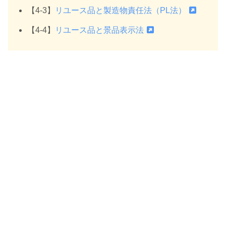
【4-3】
リユース品と製造物責任法（PL法）
【4-4】
リユース品と景品表示法